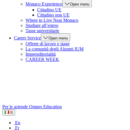
Monaco Experience
Open menu
Cittadino UE
Cittadino non UE
Where to Live Near Monaco
Studiare all’estero
Tasse universitarie
Career Service
Open menu
Offerte di lavoro e stage
La comunità degli Alumni IUM
Imprenditorialità
CAREER WEEK
Per le aziende
Omnes Education
It
En
Fr