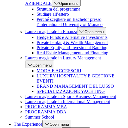
AZIENDALE
Open menu
Struttura del programma
Studiare all’estero
Perché scegliere un Bachelor presso
l’International University of Monaco
Laurea magistrale in Finanza
Open menu
Hedge Funds e Alternative Investments
Private banking & Wealth Management
Private Equity and Investment Banking
Real Estate Management and Financing
Laurea magistrale in Luxury Management
Open menu
MODA E ACCESSORI
LUXURY HOSPITALITY E GESTIONE
EVENTI
BRAND MANAGEMENT DEL LUSSO
SPECIALIZZAZIONE YACHTING
Laurea magistrale in Sports Business Management
Laurea magistrale in International Management
PROGRAMMA MBA
PROGRAMMA DBA
Summer School
The Experience
Open menu