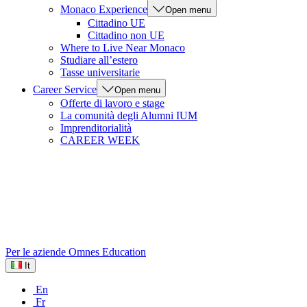
Monaco Experience
Open menu
Cittadino UE
Cittadino non UE
Where to Live Near Monaco
Studiare all’estero
Tasse universitarie
Career Service
Open menu
Offerte di lavoro e stage
La comunità degli Alumni IUM
Imprenditorialità
CAREER WEEK
Per le aziende
Omnes Education
It
En
Fr