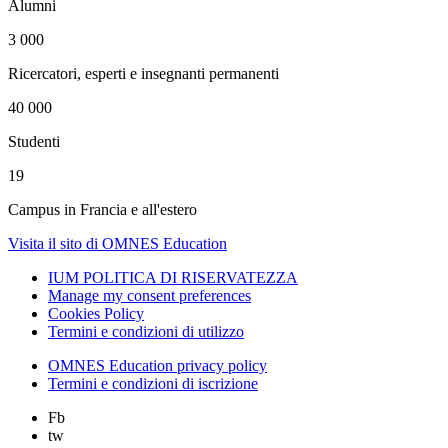
Alumni
3 000
Ricercatori, esperti e insegnanti permanenti
40 000
Studenti
19
Campus in Francia e all'estero
Visita il sito di OMNES Education
IUM POLITICA DI RISERVATEZZA
Manage my consent preferences
Cookies Policy
Termini e condizioni di utilizzo
OMNES Education privacy policy
Termini e condizioni di iscrizione
Fb
tw