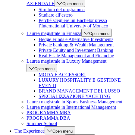
AZIENDALE
Open menu
Struttura del programma
Studiare all’estero
Perché scegliere un Bachelor presso
l’International University of Monaco
Laurea magistrale in Finanza
Open menu
Hedge Funds e Alternative Investments
Private banking & Wealth Management
Private Equity and Investment Banking
Real Estate Management and Financing
Laurea magistrale in Luxury Management
Open menu
MODA E ACCESSORI
LUXURY HOSPITALITY E GESTIONE
EVENTI
BRAND MANAGEMENT DEL LUSSO
SPECIALIZZAZIONE YACHTING
Laurea magistrale in Sports Business Management
Laurea magistrale in International Management
PROGRAMMA MBA
PROGRAMMA DBA
Summer School
The Experience
Open menu