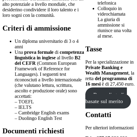
telefonica
alto potenziale a livello mondiale, che
Colloquio in
desiderino condividere il loro talento e i
videochiamata
loro sogni con la comunità.
La giuria di
ammissione si
Criteri di ammissione
riunisce una volta
al mese.
Un diploma universitario di 3 o 4
anni
Tasse
Una
prova formale
di
competenza
linguistica in inglese
al livello
B2
Per la specializzazione in
del CEFR
(Common European
Private Banking e
Framework of Reference for
Wealth Management
, la
Languages). I seguenti test
retta
del programma di
riconosciuti a livello internazionale
16 mesi
è di 27,450 euro.
(che valutano lettura, scrittura,
ascolto e produzione orale) sono
Borse di studio
accettati:
basate sul merito
– TOEFL
– IELTS
– Cambridge English exams
Contatti
– Duolingo English Test
Per ulteriori informazioni
Documenti richiesti