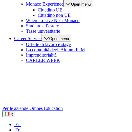
Monaco Experience
Open menu
Cittadino UE
Cittadino non UE
Where to Live Near Monaco
Studiare all’estero
Tasse universitarie
Career Service
Open menu
Offerte di lavoro e stage
La comunità degli Alumni IUM
Imprenditorialità
CAREER WEEK
Per le aziende
Omnes Education
It
En
Fr