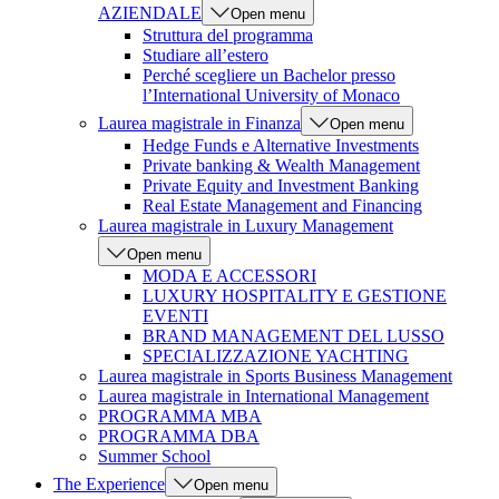
AZIENDALE
Open menu
Struttura del programma
Studiare all’estero
Perché scegliere un Bachelor presso
l’International University of Monaco
Laurea magistrale in Finanza
Open menu
Hedge Funds e Alternative Investments
Private banking & Wealth Management
Private Equity and Investment Banking
Real Estate Management and Financing
Laurea magistrale in Luxury Management
Open menu
MODA E ACCESSORI
LUXURY HOSPITALITY E GESTIONE
EVENTI
BRAND MANAGEMENT DEL LUSSO
SPECIALIZZAZIONE YACHTING
Laurea magistrale in Sports Business Management
Laurea magistrale in International Management
PROGRAMMA MBA
PROGRAMMA DBA
Summer School
The Experience
Open menu