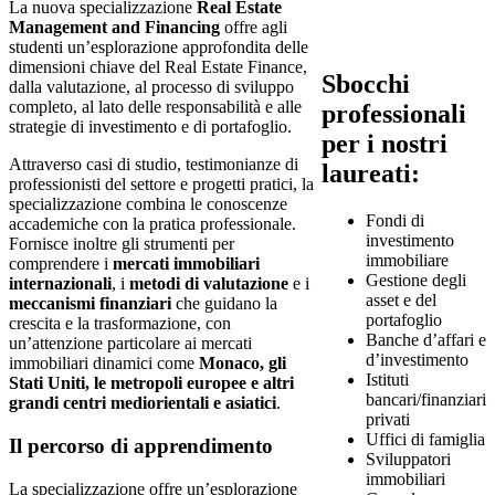
La nuova specializzazione
Real Estate
Management and Financing
offre agli
studenti un’esplorazione approfondita delle
dimensioni chiave del Real Estate Finance,
Sbocchi
dalla valutazione, al processo di sviluppo
completo, al lato delle responsabilità e alle
professionali
strategie di investimento e di portafoglio.
per i nostri
Attraverso casi di studio, testimonianze di
laureati:
professionisti del settore e progetti pratici, la
specializzazione combina le conoscenze
Fondi di
accademiche con la pratica professionale.
investimento
Fornisce inoltre gli strumenti per
immobiliare
comprendere i
mercati immobiliari
Gestione degli
internazionali
, i
metodi di valutazione
e i
asset e del
meccanismi finanziari
che guidano la
portafoglio
crescita e la trasformazione, con
Banche d’affari e
un’attenzione particolare ai mercati
d’investimento
immobiliari dinamici come
Monaco, gli
Istituti
Stati Uniti, le metropoli europee e altri
bancari/finanziari
grandi centri mediorientali e asiatici
.
privati
Uffici di famiglia
Il percorso di apprendimento
Sviluppatori
immobiliari
La specializzazione offre un’esplorazione