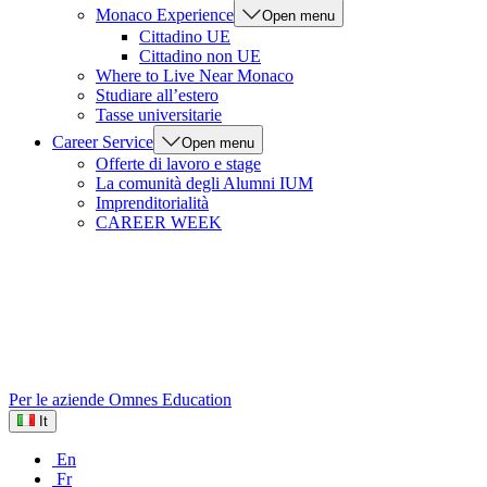
Monaco Experience
Open menu
Cittadino UE
Cittadino non UE
Where to Live Near Monaco
Studiare all’estero
Tasse universitarie
Career Service
Open menu
Offerte di lavoro e stage
La comunità degli Alumni IUM
Imprenditorialità
CAREER WEEK
Per le aziende
Omnes Education
It
En
Fr