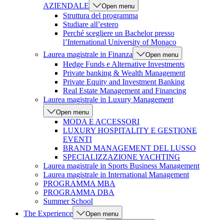
AZIENDALE
Open menu
Struttura del programma
Studiare all’estero
Perché scegliere un Bachelor presso
l’International University of Monaco
Laurea magistrale in Finanza
Open menu
Hedge Funds e Alternative Investments
Private banking & Wealth Management
Private Equity and Investment Banking
Real Estate Management and Financing
Laurea magistrale in Luxury Management
Open menu
MODA E ACCESSORI
LUXURY HOSPITALITY E GESTIONE
EVENTI
BRAND MANAGEMENT DEL LUSSO
SPECIALIZZAZIONE YACHTING
Laurea magistrale in Sports Business Management
Laurea magistrale in International Management
PROGRAMMA MBA
PROGRAMMA DBA
Summer School
The Experience
Open menu