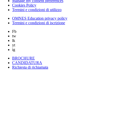
Manage my consent preferences
Cookies Policy
Termini e condizioni di utilizzo
OMNES Education privacy policy
Termini e condizioni di iscrizione
Fb
tw
lk
yt
ig
BROCHURE
CANDIDATURA
Richiesta di richiamata