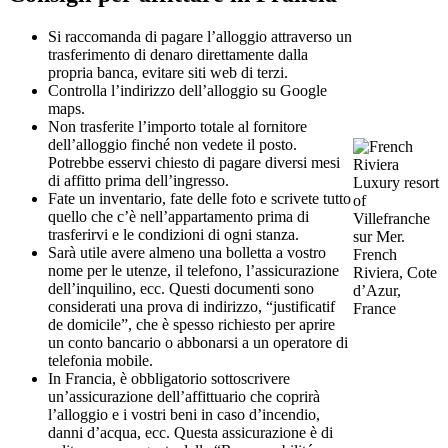
Si raccomanda di pagare l’alloggio attraverso un
trasferimento di denaro direttamente dalla
propria banca, evitare siti web di terzi.
Controlla l’indirizzo dell’alloggio su Google
maps.
Non trasferite l’importo totale al fornitore
dell’alloggio finché non vedete il posto.
Potrebbe esservi chiesto di pagare diversi mesi
di affitto prima dell’ingresso.
Luxury resort
Fate un inventario, fate delle foto e scrivete tutto
of
quello che c’è nell’appartamento prima di
Villefranche
trasferirvi e le condizioni di ogni stanza.
sur Mer.
Sarà utile avere almeno una bolletta a vostro
French
nome per le utenze, il telefono, l’assicurazione
Riviera, Cote
dell’inquilino, ecc. Questi documenti sono
d’Azur,
considerati una prova di indirizzo, “justificatif
France
de domicile”, che è spesso richiesto per aprire
un conto bancario o abbonarsi a un operatore di
telefonia mobile.
In Francia, è obbligatorio sottoscrivere
un’assicurazione dell’affittuario che coprirà
l’alloggio e i vostri beni in caso d’incendio,
danni d’acqua, ecc. Questa assicurazione è di