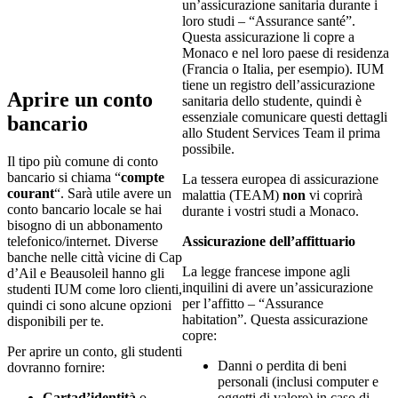
un’assicurazione sanitaria durante i
loro studi – “Assurance santé”.
Questa assicurazione li copre a
Monaco e nel loro paese di residenza
(Francia o Italia, per esempio). IUM
tiene un registro dell’assicurazione
Aprire un conto
sanitaria dello studente, quindi è
essenziale comunicare questi dettagli
bancario
allo Student Services Team il prima
possibile.
Il tipo più comune di conto
bancario si chiama “
compte
La tessera europea di assicurazione
courant
“. Sarà utile avere un
malattia (TEAM)
non
vi coprirà
conto bancario locale se hai
durante i vostri studi a Monaco.
bisogno di un abbonamento
telefonico/internet. Diverse
Assicurazione dell’affittuario
banche nelle città vicine di Cap
La legge francese impone agli
d’Ail e Beausoleil hanno gli
inquilini di avere un’assicurazione
studenti IUM come loro clienti,
per l’affitto – “Assurance
quindi ci sono alcune opzioni
habitation”. Questa assicurazione
disponibili per te.
copre:
Per aprire un conto, gli studenti
Danni o perdita di beni
dovranno fornire:
personali (inclusi computer e
Cartad’identità
o
oggetti di valore) in caso di