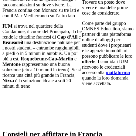
Trovare un posto dove
raccomandazioni su dove vivere. La
vivere è una delle prime
Francia confina con Monaco su tre lati e
cose da considerare.
con il Mar Mediterraneo sull’altro lato.
Come parte del gruppo
IUM
si trova nel quartiere della
OMNES Education, siamo
Condamine, il cuore del Principato, il che
partner di una piattaforma
rende le cittadine francesi di
Cap d’Ail
e
online di alloggi per
Beausoleil
una destinazione naturale per
studenti dove i proprietari
i nostri studenti – entrambe raggiungibili
e le agenzie immobiliari
a piedi o in 5 minuti in autobus. Un po’
possono pubblicare le loro
più a est,
Roquebrune-Cap-Martin
e
offerte
. I candidati IUM
Mentone
rappresentano una buona
ricevono le credenziali
soluzione (circa 10 minuti in treno). Se si
accesso alla
piattaforma
ricerca una città più grande in Francia,
quando la loro domanda
Nizza
è la soluzione ideale a soli 20
viene accettata.
minuti di treno.
Consigli per affittare in Francia