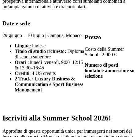
prospettiva internazionale attraverso corsi stimolanti combinati a
un’ampia gamma di attività extracurriculari.
Date
e sede
29 giugno – 10 luglio | Campus, Monaco
Prezzo
Lingua
: inglese
Costo della Summer
Titolo di studio richiesto:
Diploma
School : 2 900 €
di scuola superiore
Orari
: lunedì–venerdì, 9:00–12:15
Numero di posti
& 13:30–16:45
limitato e ammissione su
Crediti
: 4 US credits
selezione
2 Track : Luxury Business &
Communication
e
Sport Business
Management
Iscriviti alla Summer School 2026!
Approfitta di questa opportunità unica per immergerti nei settori del
lusso
e dello
sport
a Monaco, sviluppare una visione internazionale