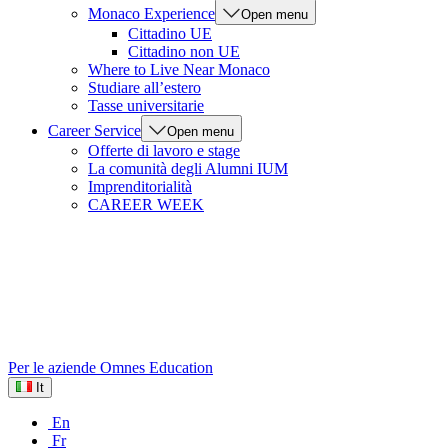
Monaco Experience
Open menu
Cittadino UE
Cittadino non UE
Where to Live Near Monaco
Studiare all’estero
Tasse universitarie
Career Service
Open menu
Offerte di lavoro e stage
La comunità degli Alumni IUM
Imprenditorialità
CAREER WEEK
Per le aziende
Omnes Education
It
En
Fr