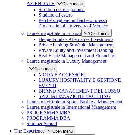
AZIENDALE
Open menu
Struttura del programma
Studiare all’estero
Perché scegliere un Bachelor presso
l’International University of Monaco
Laurea magistrale in Finanza
Open menu
Hedge Funds e Alternative Investments
Private banking & Wealth Management
Private Equity and Investment Banking
Real Estate Management and Financing
Laurea magistrale in Luxury Management
Open menu
MODA E ACCESSORI
LUXURY HOSPITALITY E GESTIONE
EVENTI
BRAND MANAGEMENT DEL LUSSO
SPECIALIZZAZIONE YACHTING
Laurea magistrale in Sports Business Management
Laurea magistrale in International Management
PROGRAMMA MBA
PROGRAMMA DBA
Summer School
The Experience
Open menu