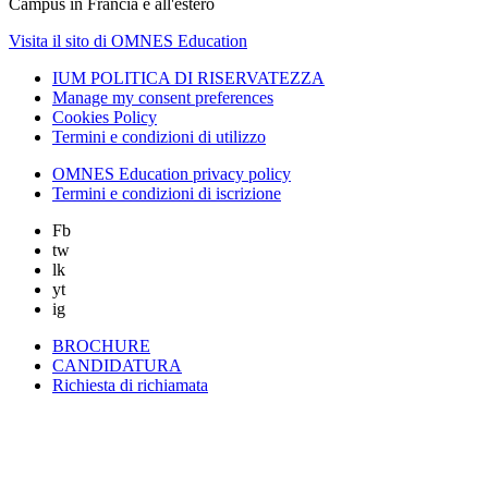
Campus in Francia e all'estero
Visita il sito di OMNES Education
IUM POLITICA DI RISERVATEZZA
Manage my consent preferences
Cookies Policy
Termini e condizioni di utilizzo
OMNES Education privacy policy
Termini e condizioni di iscrizione
Fb
tw
lk
yt
ig
BROCHURE
CANDIDATURA
Richiesta di richiamata