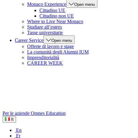
Monaco Experience
Open menu
Cittadino UE
Cittadino non UE
Where to Live Near Monaco
Studiare all’estero
Tasse universitarie
Career Service
Open menu
Offerte di lavoro e stage
La comunità degli Alumni IUM
Imprenditorialità
CAREER WEEK
Per le aziende
Omnes Education
It
En
Fr