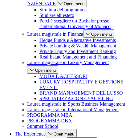
AZIENDALE
Open menu
Struttura del programma
Studiare all’estero
Perché scegliere un Bachelor presso
l’International University of Monaco
Laurea magistrale in Finanza
Open menu
Hedge Funds e Alternative Investments
Private banking & Wealth Management
Private Equity and Investment Banking
Real Estate Management and Financing
Laurea magistrale in Luxury Management
Open menu
MODA E ACCESSORI
LUXURY HOSPITALITY E GESTIONE
EVENTI
BRAND MANAGEMENT DEL LUSSO
SPECIALIZZAZIONE YACHTING
Laurea magistrale in Sports Business Management
Laurea magistrale in International Management
PROGRAMMA MBA
PROGRAMMA DBA
Summer School
The Experience
Open menu