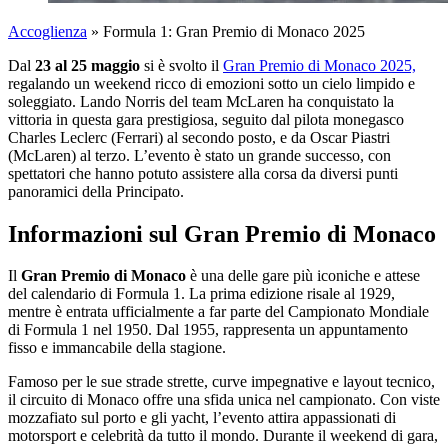
Accoglienza
»
Formula 1: Gran Premio di Monaco 2025
Dal
23 al 25 maggio
si è svolto il
Gran Premio di Monaco 2025,
regalando un weekend ricco di emozioni sotto un cielo limpido e
soleggiato. Lando Norris del team McLaren ha conquistato la
vittoria in questa gara prestigiosa, seguito dal pilota monegasco
Charles Leclerc (Ferrari) al secondo posto, e da Oscar Piastri
(McLaren) al terzo. L’evento è stato un grande successo, con
spettatori che hanno potuto assistere alla corsa da diversi punti
panoramici della Principato.
Informazioni sul Gran Premio di Monaco
Il
Gran Premio di Monaco
è una delle gare più iconiche e attese
del calendario di Formula 1. La prima edizione risale al 1929,
mentre è entrata ufficialmente a far parte del Campionato Mondiale
di Formula 1 nel 1950. Dal 1955, rappresenta un appuntamento
fisso e immancabile della stagione.
Famoso per le sue strade strette, curve impegnative e layout tecnico,
il circuito di Monaco offre una sfida unica nel campionato. Con viste
mozzafiato sul porto e gli yacht, l’evento attira appassionati di
motorsport e celebrità da tutto il mondo. Durante il weekend di gara,