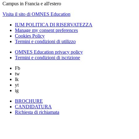
Campus in Francia e all'estero
Visita il sito di OMNES Education
IUM POLITICA DI RISERVATEZZA
Manage my consent preferences
Cookies Policy
Termini e condizioni di utilizzo
OMNES Education privacy policy
Termini e condizioni di iscrizione
Fb
tw
lk
yt
ig
BROCHURE
CANDIDATURA
Richiesta di richiamata