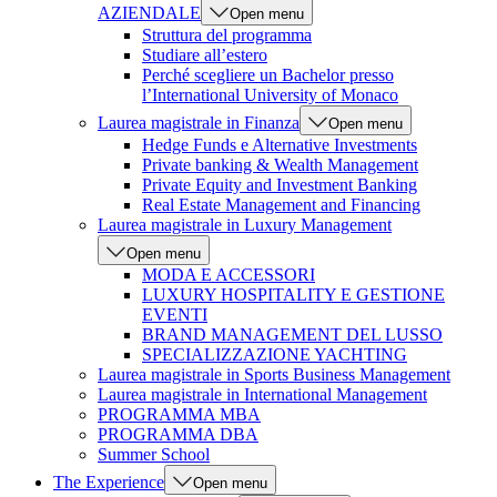
AZIENDALE
Open menu
Struttura del programma
Studiare all’estero
Perché scegliere un Bachelor presso
l’International University of Monaco
Laurea magistrale in Finanza
Open menu
Hedge Funds e Alternative Investments
Private banking & Wealth Management
Private Equity and Investment Banking
Real Estate Management and Financing
Laurea magistrale in Luxury Management
Open menu
MODA E ACCESSORI
LUXURY HOSPITALITY E GESTIONE
EVENTI
BRAND MANAGEMENT DEL LUSSO
SPECIALIZZAZIONE YACHTING
Laurea magistrale in Sports Business Management
Laurea magistrale in International Management
PROGRAMMA MBA
PROGRAMMA DBA
Summer School
The Experience
Open menu