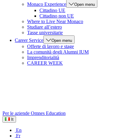
Monaco Experience
Open menu
Cittadino UE
Cittadino non UE
Where to Live Near Monaco
Studiare all’estero
Tasse universitarie
Career Service
Open menu
Offerte di lavoro e stage
La comunità degli Alumni IUM
Imprenditorialità
CAREER WEEK
Per le aziende
Omnes Education
It
En
Fr