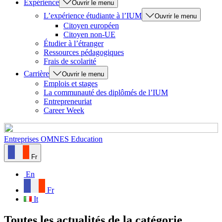
Expérience
Ouvrir le menu
L’expérience étudiante à l’IUM
Ouvrir le menu
Citoyen européen
Citoyen non-UE
Étudier à l’étranger
Ressources pédagogiques
Frais de scolarité
Carrière
Ouvrir le menu
Emplois et stages
La communauté des diplômés de l’IUM
Entrepreneuriat
Career Week
Entreprises
OMNES Education
Fr
En
Fr
It
Toutes les actualités de la catégorie