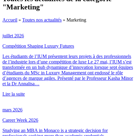
"Marketing"
Accueil
»
Toutes nos actualités
»
Marketing
juillet 2026
Compétition Shaping Luxury Futures
Les étudiants de l’IUM présentent leurs projets à des professionnels
de l’industrie lors d’une compétition de luxe Le 27 mai, l’IUM s’est
transformée en un hub dynamique d’innovation lorsque sept équipes
d’étudiants du MSc in Luxury Management ont endossé le rôle
d’agences de marque agiles. Présenté par le Professeur Kasha Minor
et la Dr Annalisa…
Lire la suite
mars 2026
Career Week 2026
Studying an MBA in Monaco is a strategic decision for
professionals seeking more than academic credentials.