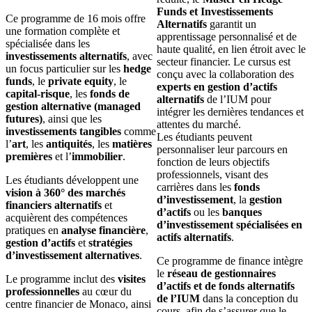
Funds et Investissements
Ce programme de 16 mois offre
Alternatifs
garantit un
une formation complète et
apprentissage personnalisé et de
spécialisée dans les
haute qualité, en lien étroit avec le
investissements alternatifs
, avec
secteur financier. Le cursus est
un focus particulier sur les
hedge
conçu avec la collaboration des
funds
, le
private equity
, le
experts en gestion d’actifs
capital-risque
, les
fonds de
alternatifs
de l’IUM pour
gestion alternative (managed
intégrer les dernières tendances et
futures)
, ainsi que les
attentes du marché.
investissements tangibles
comme
Les étudiants peuvent
l’
art
, les
antiquités
, les
matières
personnaliser leur parcours en
premières
et l’
immobilier
.
fonction de leurs objectifs
professionnels, visant des
Les étudiants développent une
carrières dans les
fonds
vision à 360° des marchés
d’investissement
, la
gestion
financiers alternatifs
et
d’actifs
ou les
banques
acquièrent des compétences
d’investissement spécialisées en
pratiques en
analyse financière
,
actifs alternatifs
.
gestion d’actifs
et
stratégies
d’investissement alternatives
.
Ce programme de finance intègre
le
réseau de gestionnaires
Le programme inclut des
visites
d’actifs et de fonds alternatifs
professionnelles
au cœur du
de l’IUM
dans la conception du
centre financier de Monaco, ainsi
cours, afin de s’assurer que le