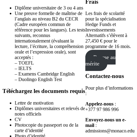
Frais
Diplôme universitaire de 3 ou 4 ans
Une preuve formelle de maîtrise de
Les frais de scolarité
l’anglais au niveau B2 du CECR
pour la spécialisation
(Cadre européen commun de
Hedge Funds et
référence pour les langues). Les tests
Investissements
suivants, reconnus
Alternatifs s’élèvent à
internationalement (évaluant la
27,450 € pour le
lecture, l’écriture, la compréhension
programme de 16 mois.
orale et l’expression orale), sont
Bourse au
acceptés :
– TOEFL
mérite
– IELTS
– Examens Cambridge English
Contactez-nous
– Duolingo English Test
Pour plus d’informations
Téléchargez les documents requis
:
Lettre de motivation
Appelez-nous
:
Diplômes universitaires et relevés de
+377 97 986 996
notes officiels
CV
Envoyez-nous un e-
Photocopie du passeport ou de la
mail
:
carte d’identité
admissions@monaco.edu
Photo d’identité