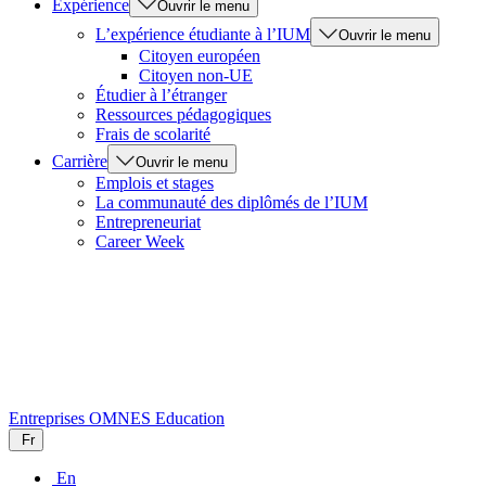
Expérience
Ouvrir le menu
L’expérience étudiante à l’IUM
Ouvrir le menu
Citoyen européen
Citoyen non-UE
Étudier à l’étranger
Ressources pédagogiques
Frais de scolarité
Carrière
Ouvrir le menu
Emplois et stages
La communauté des diplômés de l’IUM
Entrepreneuriat
Career Week
Entreprises
OMNES Education
Fr
En