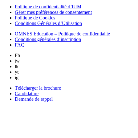
Politique de confidentialité d’IUM
Gérer mes préférences de consentement
Politique de Cookies
Conditions Générales d’Utilisation
OMNES Education – Politique de confidentialité
Conditions générales d’inscription
FAQ
Fb
tw
lk
yt
ig
Télécharger la brochure
Candidature
Demande de rappel