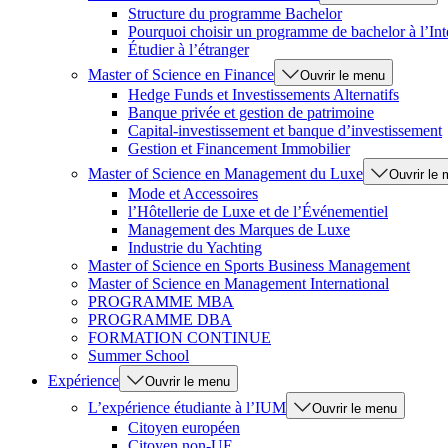
Structure du programme Bachelor
Pourquoi choisir un programme de bachelor à l’Int
Étudier à l’étranger
Master of Science en Finance
Ouvrir le menu
Hedge Funds et Investissements Alternatifs
Banque privée et gestion de patrimoine
Capital-investissement et banque d’investissement
Gestion et Financement Immobilier
Master of Science en Management du Luxe
Ouvrir le
Mode et Accessoires
l’Hôtellerie de Luxe et de l’Événementiel
Management des Marques de Luxe
Industrie du Yachting
Master of Science en Sports Business Management
Master of Science en Management International
PROGRAMME MBA
PROGRAMME DBA
FORMATION CONTINUE
Summer School
Expérience
Ouvrir le menu
L’expérience étudiante à l’IUM
Ouvrir le menu
Citoyen européen
Citoyen non-UE