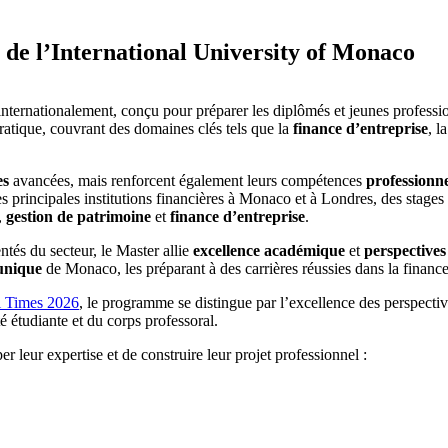
 de l’International University of Monaco
nternationalement, conçu pour préparer les diplômés et jeunes professio
tique, couvrant des domaines clés tels que la
finance d’entreprise
, l
es
avancées, mais renforcent également leurs compétences
professionn
s principales institutions financières à Monaco et à Londres, des stages 
,
gestion de patrimoine
et
finance d’entreprise
.
tés du secteur, le Master allie
excellence académique
et
perspectives
unique
de Monaco, les préparant à des carrières réussies dans la finance
l Times 2026
, le programme se distingue par l’excellence des perspectiv
é étudiante et du corps professoral.
r leur expertise et de construire leur projet professionnel :