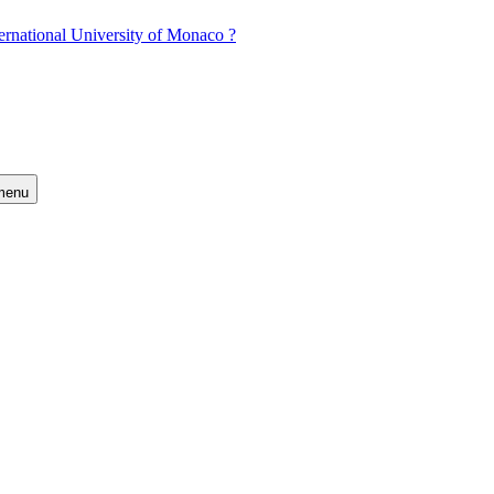
ernational University of Monaco ?
 menu