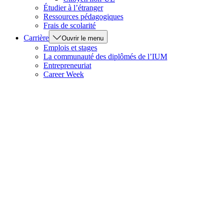
Étudier à l’étranger
Ressources pédagogiques
Frais de scolarité
Carrière
Ouvrir le menu
Emplois et stages
La communauté des diplômés de l’IUM
Entrepreneuriat
Career Week