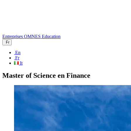
Entreprises
OMNES Education
Fr
En
Fr
It
Master of Science en Finance