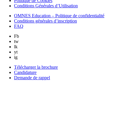
Politique de Cookies
Conditions Générales d’Utilisation
OMNES Education – Politique de confidentialité
Conditions générales d’inscription
FAQ
Fb
tw
lk
yt
ig
Télécharger la brochure
Candidature
Demande de rappel