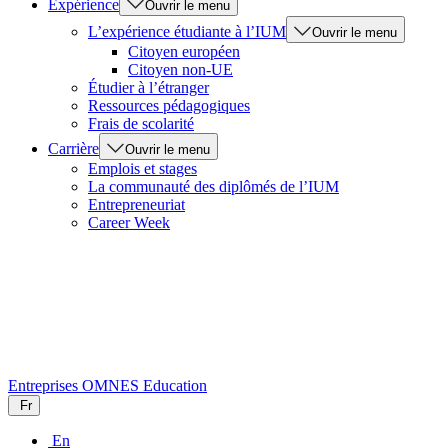
Expérience
Ouvrir le menu
L’expérience étudiante à l’IUM
Ouvrir le menu
Citoyen européen
Citoyen non-UE
Étudier à l’étranger
Ressources pédagogiques
Frais de scolarité
Carrière
Ouvrir le menu
Emplois et stages
La communauté des diplômés de l’IUM
Entrepreneuriat
Career Week
Entreprises
OMNES Education
Fr
En