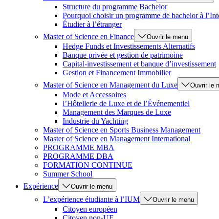
Structure du programme Bachelor
Pourquoi choisir un programme de bachelor à l’Int
Étudier à l’étranger
Master of Science en Finance
Ouvrir le menu
Hedge Funds et Investissements Alternatifs
Banque privée et gestion de patrimoine
Capital-investissement et banque d’investissement
Gestion et Financement Immobilier
Master of Science en Management du Luxe
Ouvrir le
Mode et Accessoires
l’Hôtellerie de Luxe et de l’Événementiel
Management des Marques de Luxe
Industrie du Yachting
Master of Science en Sports Business Management
Master of Science en Management International
PROGRAMME MBA
PROGRAMME DBA
FORMATION CONTINUE
Summer School
Expérience
Ouvrir le menu
L’expérience étudiante à l’IUM
Ouvrir le menu
Citoyen européen
Citoyen non-UE