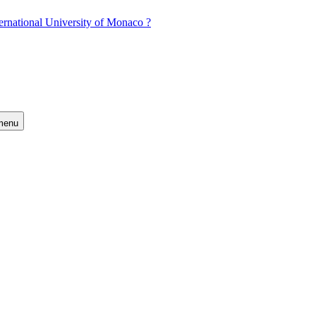
ernational University of Monaco ?
 menu