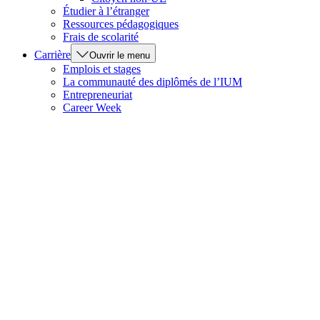
Étudier à l’étranger
Ressources pédagogiques
Frais de scolarité
Carrière
Ouvrir le menu
Emplois et stages
La communauté des diplômés de l’IUM
Entrepreneuriat
Career Week