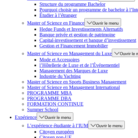
Structure du programme Bachelor
Pourquoi choisir un programme de bachelor à l’Int
Étudier à l’étranger
Master of Science en Finance
Ouvrir le menu
Hedge Funds et Investissements Alternatifs
Banque privée et gestion de patrimoine
Capital-investissement et banque d’investissement
Gestion et Financement Immobilier
Master of Science en Management du Luxe
Ouvrir le
Mode et Accessoires
l’Hôtellerie de Luxe et de l’Événementiel
Management des Marques de Luxe
Industrie du Yachting
Master of Science en Sports Business Management
Master of Science en Management International
PROGRAMME MBA
PROGRAMME DBA
FORMATION CONTINUE
Summer School
Expérience
Ouvrir le menu
L’expérience étudiante à l’IUM
Ouvrir le menu
Citoyen européen
Citoyen non-UE