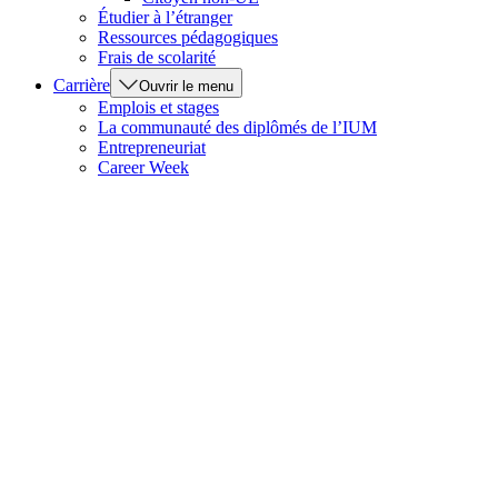
Étudier à l’étranger
Ressources pédagogiques
Frais de scolarité
Carrière
Ouvrir le menu
Emplois et stages
La communauté des diplômés de l’IUM
Entrepreneuriat
Career Week