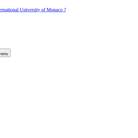
ernational University of Monaco ?
 menu