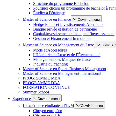
Structure du programme Bachelor
Pourquoi choisir un programme de bachelor à l’Int
Étudier à l’étranger
Master of Science en Finance
Ouvrir le menu
Hedge Funds et Investissements Alternatifs
Banque privée et gestion de patrimoine
Capital-investissement et banque d’investissement
Gestion et Financement Immobilier
Master of Science en Management du Luxe
Ouvrir le
Mode et Accessoires
l’Hôtellerie de Luxe et de l’Événementiel
Management des Marques de Luxe
Industrie du Yachting
Master of Science en Sports Business Management
Master of Science en Management International
PROGRAMME MBA
PROGRAMME DBA
FORMATION CONTINUE
Summer School
Expérience
Ouvrir le menu
L’expérience étudiante à l’IUM
Ouvrir le menu
Citoyen européen
Citoyen non-UE