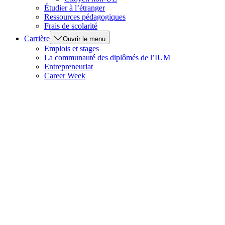
Étudier à l’étranger
Ressources pédagogiques
Frais de scolarité
Carrière
Ouvrir le menu
Emplois et stages
La communauté des diplômés de l’IUM
Entrepreneuriat
Career Week