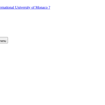
ernational University of Monaco ?
 menu