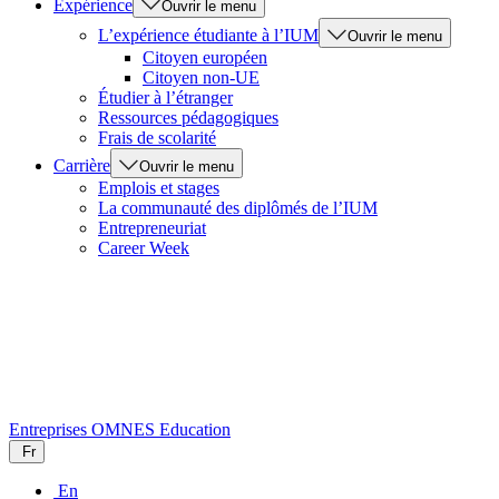
Expérience
Ouvrir le menu
L’expérience étudiante à l’IUM
Ouvrir le menu
Citoyen européen
Citoyen non-UE
Étudier à l’étranger
Ressources pédagogiques
Frais de scolarité
Carrière
Ouvrir le menu
Emplois et stages
La communauté des diplômés de l’IUM
Entrepreneuriat
Career Week
Entreprises
OMNES Education
Fr
En