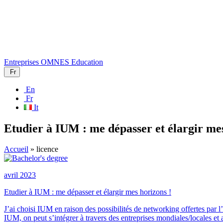
Entreprises
OMNES Education
Fr
En
Fr
It
Etudier à IUM : me dépasser et élargir mes
Accueil
»
licence
avril 2023
Etudier à IUM : me dépasser et élargir mes horizons !
J’ai choisi IUM en raison des possibilités de networking offertes par l
IUM, on peut s’intégrer à travers des entreprises mondiales/locales et a