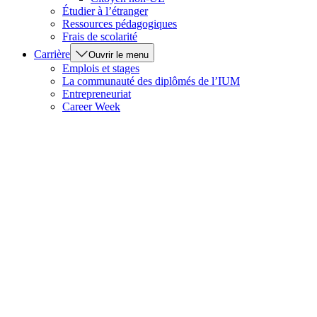
Étudier à l’étranger
Ressources pédagogiques
Frais de scolarité
Carrière
Ouvrir le menu
Emplois et stages
La communauté des diplômés de l’IUM
Entrepreneuriat
Career Week