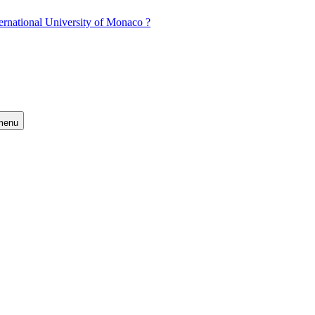
ernational University of Monaco ?
 menu