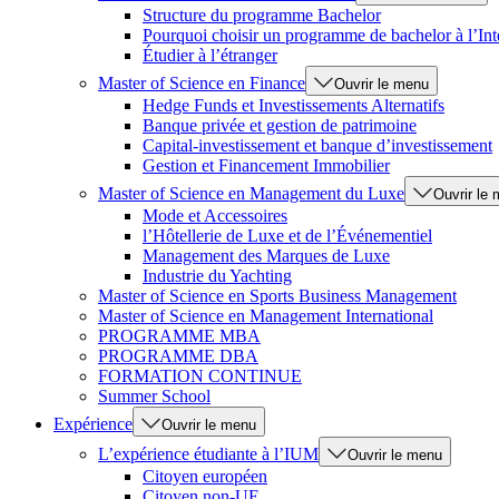
Structure du programme Bachelor
Pourquoi choisir un programme de bachelor à l’Int
Étudier à l’étranger
Master of Science en Finance
Ouvrir le menu
Hedge Funds et Investissements Alternatifs
Banque privée et gestion de patrimoine
Capital-investissement et banque d’investissement
Gestion et Financement Immobilier
Master of Science en Management du Luxe
Ouvrir le
Mode et Accessoires
l’Hôtellerie de Luxe et de l’Événementiel
Management des Marques de Luxe
Industrie du Yachting
Master of Science en Sports Business Management
Master of Science en Management International
PROGRAMME MBA
PROGRAMME DBA
FORMATION CONTINUE
Summer School
Expérience
Ouvrir le menu
L’expérience étudiante à l’IUM
Ouvrir le menu
Citoyen européen
Citoyen non-UE