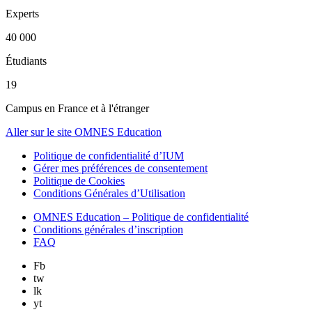
Experts
40 000
Étudiants
19
Campus en France et à l'étranger
Aller sur le site OMNES Education
Politique de confidentialité d’IUM
Gérer mes préférences de consentement
Politique de Cookies
Conditions Générales d’Utilisation
OMNES Education – Politique de confidentialité
Conditions générales d’inscription
FAQ
Fb
tw
lk
yt