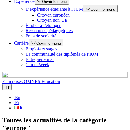
Expérience
Ouvrir le menu
L’expérience étudiante à l’IUM
Ouvrir le menu
Citoyen européen
Citoyen non-UE
Étudier à l’étranger
Ressources pédagogiques
Frais de scolarité
Carrière
Ouvrir le menu
Emplois et stages
La communauté des diplômés de l’IUM
Entrepreneuriat
Career Week
Entreprises
OMNES Education
Fr
En
Fr
It
Toutes les actualités de la catégorie
"europe"