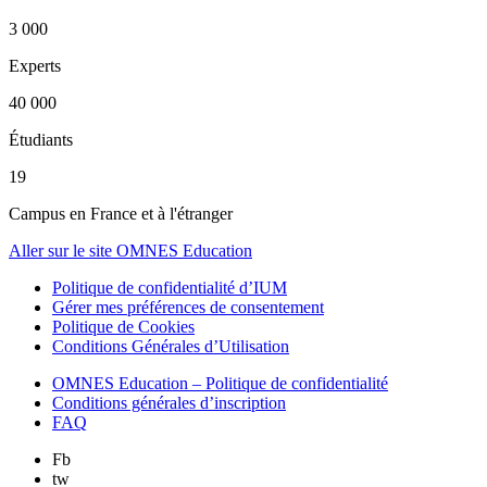
3 000
Experts
40 000
Étudiants
19
Campus en France et à l'étranger
Aller sur le site OMNES Education
Politique de confidentialité d’IUM
Gérer mes préférences de consentement
Politique de Cookies
Conditions Générales d’Utilisation
OMNES Education – Politique de confidentialité
Conditions générales d’inscription
FAQ
Fb
tw