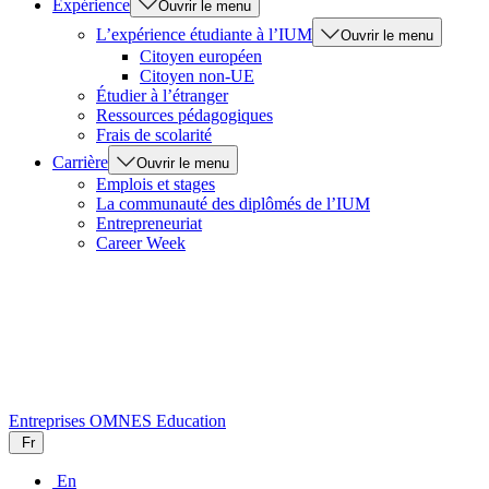
Expérience
Ouvrir le menu
L’expérience étudiante à l’IUM
Ouvrir le menu
Citoyen européen
Citoyen non-UE
Étudier à l’étranger
Ressources pédagogiques
Frais de scolarité
Carrière
Ouvrir le menu
Emplois et stages
La communauté des diplômés de l’IUM
Entrepreneuriat
Career Week
Entreprises
OMNES Education
Fr
En