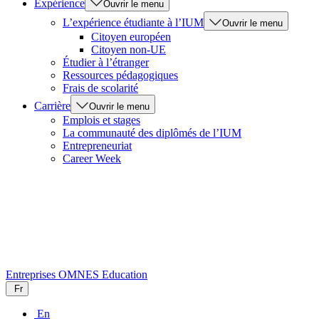
Expérience
Ouvrir le menu
L’expérience étudiante à l’IUM
Ouvrir le menu
Citoyen européen
Citoyen non-UE
Étudier à l’étranger
Ressources pédagogiques
Frais de scolarité
Carrière
Ouvrir le menu
Emplois et stages
La communauté des diplômés de l’IUM
Entrepreneuriat
Career Week
Entreprises
OMNES Education
Fr
En