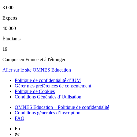
3 000
Experts
40 000
Étudiants
19
Campus en France et à l'étranger
Aller sur le site OMNES Education
Politique de confidentialité d’IUM
Gérer mes préférences de consentement
Politique de Cookies
Conditions Générales d’Utilisation
OMNES Education – Politique de confidentialité
Conditions générales d’inscription
FAQ
Fb
tw