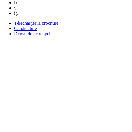
lk
yt
ig
Télécharger la brochure
Candidature
Demande de rappel