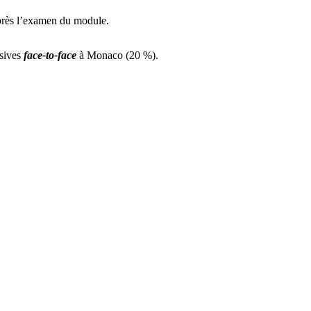
après l’examen du module.
rsives
face-to-face
à Monaco (20 %).