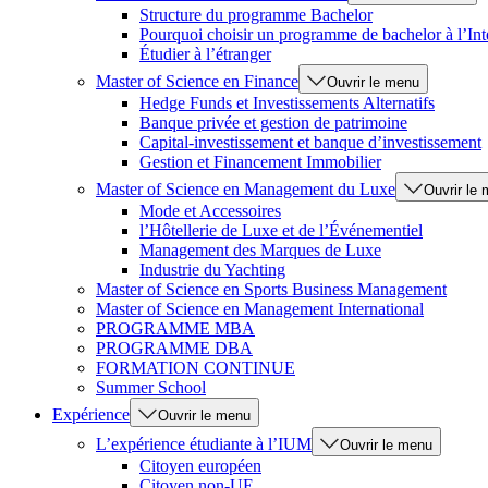
Structure du programme Bachelor
Pourquoi choisir un programme de bachelor à l’Int
Étudier à l’étranger
Master of Science en Finance
Ouvrir le menu
Hedge Funds et Investissements Alternatifs
Banque privée et gestion de patrimoine
Capital-investissement et banque d’investissement
Gestion et Financement Immobilier
Master of Science en Management du Luxe
Ouvrir le
Mode et Accessoires
l’Hôtellerie de Luxe et de l’Événementiel
Management des Marques de Luxe
Industrie du Yachting
Master of Science en Sports Business Management
Master of Science en Management International
PROGRAMME MBA
PROGRAMME DBA
FORMATION CONTINUE
Summer School
Expérience
Ouvrir le menu
L’expérience étudiante à l’IUM
Ouvrir le menu
Citoyen européen
Citoyen non-UE