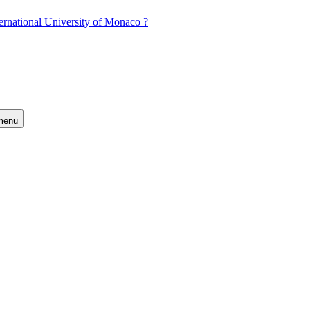
ernational University of Monaco ?
 menu