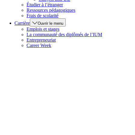
Étudier à l’étranger
Ressources pédagogiques
Frais de scolarité
Carrière
Ouvrir le menu
Emplois et stages
La communauté des diplômés de l’IUM
Entrepreneuriat
Career Week