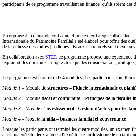
participants de ce programme travaillent en finance, qu’ils soient des di
En réponse à la demande croissante d’une expertise spécialisée dans la 
Internationale du Patrimoine Familial a été élaboré pour offrir des outi
de la richesse des cadres juridiques, fiscaux et culturels sont devenue
En collaboration avec
STEP
, ce programme propose une expérience d’
explorant des domaines critiques tels que les considérations juridiques, 
Le programme est composé de 4 modules. Les participants sont libres d
Module 1
– Module de
structures
–
Fiducie internationale et planif
Module 2
– Module
fiscal et conformité
–
Principes de la fiscalité
Module 3
–
Module
d’
investissement
–
Gestion d’actifs pour les fam
Module 4
–
Module
familial
–
business familial et gouvernance
Lorsque les participants ont terminé les quatre modules, un examen fin
accompagnée de deux années d’expérience professionnelle en tant que