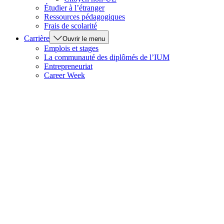
Étudier à l’étranger
Ressources pédagogiques
Frais de scolarité
Carrière
Ouvrir le menu
Emplois et stages
La communauté des diplômés de l’IUM
Entrepreneuriat
Career Week