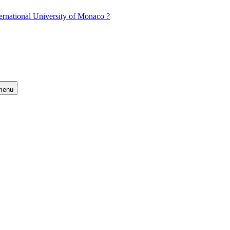
ernational University of Monaco ?
 menu