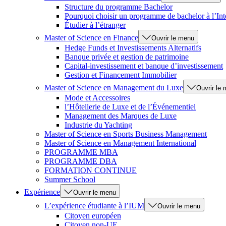
Structure du programme Bachelor
Pourquoi choisir un programme de bachelor à l’Int
Étudier à l’étranger
Master of Science en Finance
Ouvrir le menu
Hedge Funds et Investissements Alternatifs
Banque privée et gestion de patrimoine
Capital-investissement et banque d’investissement
Gestion et Financement Immobilier
Master of Science en Management du Luxe
Ouvrir le
Mode et Accessoires
l’Hôtellerie de Luxe et de l’Événementiel
Management des Marques de Luxe
Industrie du Yachting
Master of Science en Sports Business Management
Master of Science en Management International
PROGRAMME MBA
PROGRAMME DBA
FORMATION CONTINUE
Summer School
Expérience
Ouvrir le menu
L’expérience étudiante à l’IUM
Ouvrir le menu
Citoyen européen
Citoyen non-UE