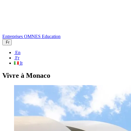
Entreprises
OMNES Education
Fr
En
Fr
It
Vivre à Monaco