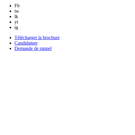
Fb
tw
lk
yt
ig
Télécharger la brochure
Candidature
Demande de rappel