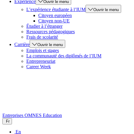
Expérience
Ouvrir le menu
L’expérience étudiante à l’IUM
Ouvrir le menu
Citoyen européen
Citoyen non-UE
Étudier à l’étranger
Ressources pédagogiques
Frais de scolarité
Carrière
Ouvrir le menu
Emplois et stages
La communauté des diplômés de l’IUM
Entrepreneuriat
Career Week
Entreprises
OMNES Education
Fr
En