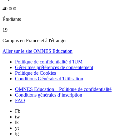
40 000
Étudiants
19
Campus en France et à l'étranger
Aller sur le site OMNES Education
Politique de confidentialité d’IUM
Gérer mes préférences de consentement
Politique de Cookies
Conditions Générales d’Utilisation
OMNES Education – Politique de confidentialité
Conditions générales d’inscription
FAQ
Fb
tw
lk
yt
ig