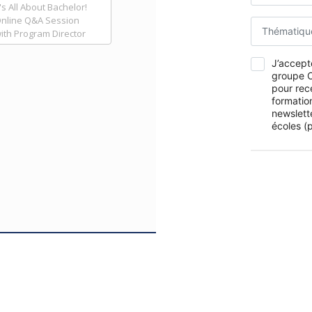
t's All About Bachelor!
nline Q&A Session
Thématiqu
ith Program Director
J’accepte
groupe O
pour rec
formation
newslett
écoles (p