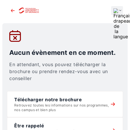
Aller
Step
au
1
Aller
contenu
of
au
2
site
principal
Aucun évènement en ce moment.
En attendant, vous pouvez télécharger la
brochure ou prendre rendez-vous avec un
conseiller
Télécharger notre brochure
Retrouvez toutes les informations sur nos programmes,
nos campus et bien plus
Être rappelé